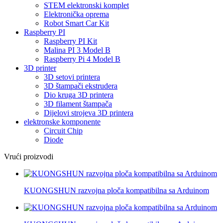
STEM elektronski komplet
Elektronička oprema
Robot Smart Car Kit
Raspberry PI
Raspberry PI Kit
Malina PI 3 Model B
Raspberry Pi 4 Model B
3D printer
3D setovi printera
3D štampači ekstrudera
Dio kruga 3D printera
3D filament štampača
Dijelovi strojeva 3D printera
elektronske komponente
Circuit Chip
Diode
Vrući proizvodi
KUONGSHUN razvojna ploča kompatibilna sa Arduinom