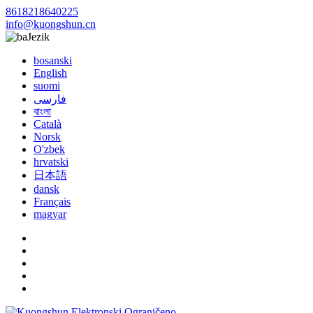
8618218640225
info@kuongshun.cn
Jezik
bosanski
English
suomi
فارسی
বাংলা
Català
Norsk
O'zbek
hrvatski
日本語
dansk
Français
magyar