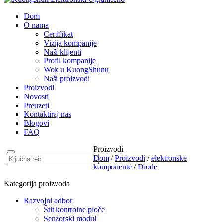
Dom
O nama
Certifikat
Vizija kompanije
Naši klijenti
Profil kompanije
Wok u KuongShunu
Naši proizvodi
Proizvodi
Novosti
Preuzeti
Kontaktiraj nas
Blogovi
FAQ
Proizvodi
Dom
/
Proizvodi
/
elektronske
komponente
/
Diode
Kategorija proizvoda
Razvojni odbor
Štit kontrolne ploče
Senzorski modul